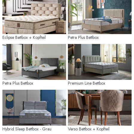
Eclipse Bettbox + Kopfteil
Petra Plus Bettbox
Petra Plus Bettbox
Premium Line Bettbox
Hybrid Sleep Bettbox - Grau
Verso Bettbox + Kopfteil