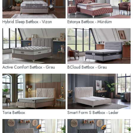
Hybrid Sleep Bettbox - Vizon
Estonya Bettbox - Mürdüm
Active Comfort Bettbox - Grau
BCloud Bettbox - Grau
Toria Bettbox
Smart Form S Bettbox - Leder