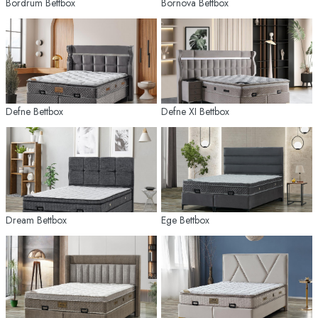
Bordrum Bettbox
Bornova Bettbox
Defne Bettbox
Defne XI Bettbox
Dream Bettbox
Ege Bettbox