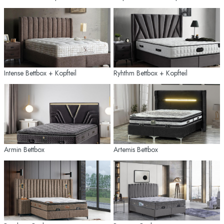
Intense Bettbox + Kopfteil
Ryhthm Bettbox + Kopfteil
Armin Bettbox
Artemis Bettbox