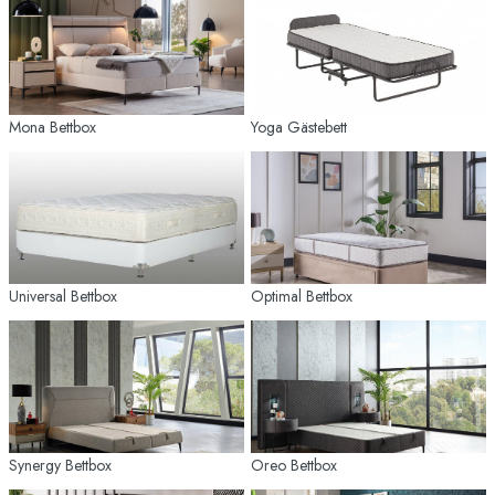
Mona Bettbox
Yoga Gästebett
Universal Bettbox
Optimal Bettbox
Synergy Bettbox
Oreo Bettbox