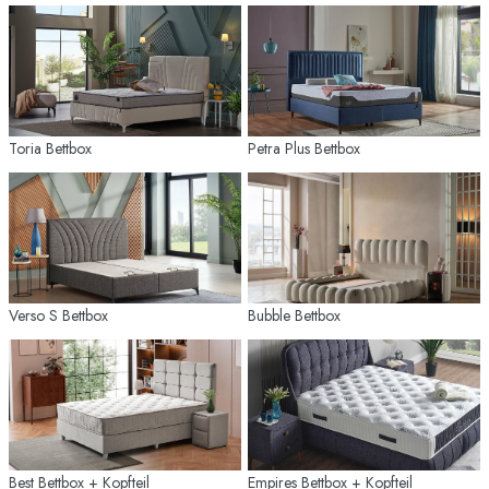
Toria Bettbox
Petra Plus Bettbox
Verso S Bettbox
Bubble Bettbox
Best Bettbox + Kopfteil
Empires Bettbox + Kopfteil