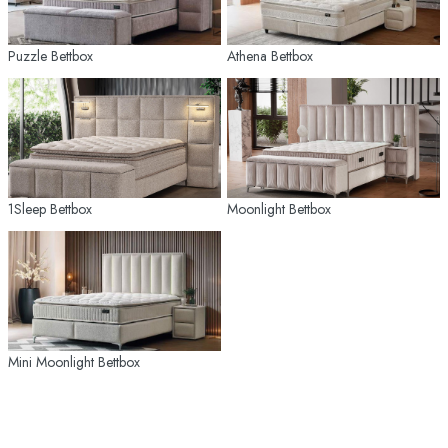
Puzzle Bettbox
Athena Bettbox
1Sleep Bettbox
Moonlight Bettbox
Mini Moonlight Bettbox