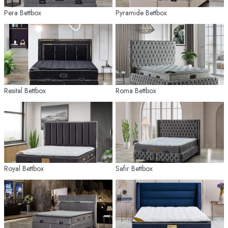
Pera Bettbox
Pyramide Bettbox
Resital Bettbox
Roma Bettbox
Royal Bettbox
Safir Bettbox