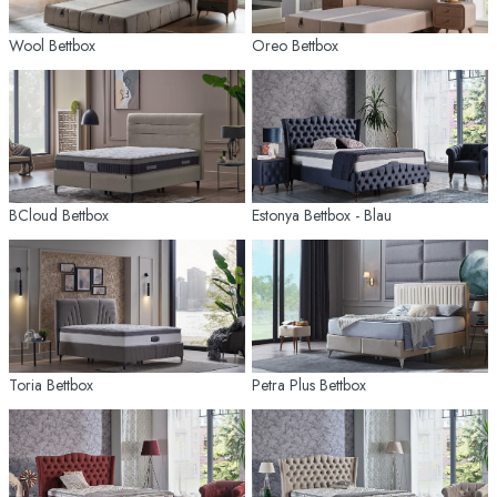
Wool Bettbox
Oreo Bettbox
BCloud Bettbox
Estonya Bettbox - Blau
Toria Bettbox
Petra Plus Bettbox