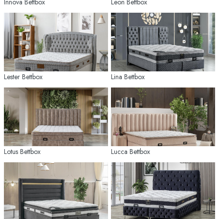
Innova Bettbox
Leon Bettbox
Lester Bettbox
Lina Bettbox
Lotus Bettbox
Lucca Bettbox