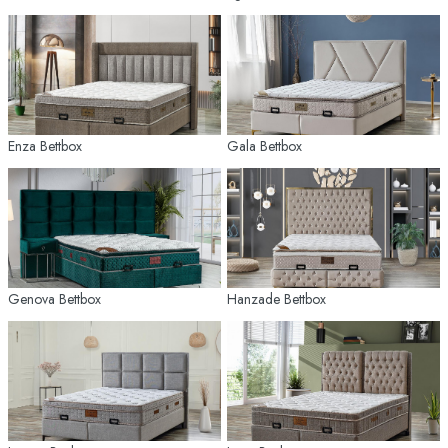
Enza Bettbox
Gala Bettbox
Genova Bettbox
Hanzade Bettbox