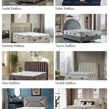
Sedef Bettbox
Selen Bettbox
Serenity Bettbox
Torino Bettbox
Vera Bettbox
Vivaldi Bettbox