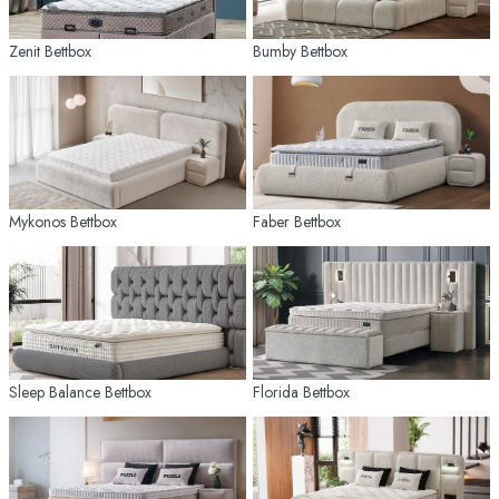
Zenit Bettbox
Bumby Bettbox
Mykonos Bettbox
Faber Bettbox
Sleep Balance Bettbox
Florida Bettbox