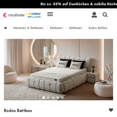
Bis zu -55% auf DanKüchen & nobilia Küchen!
|
Al
Matratzen & Bettboxen
Bettboxen
Bettboxen
Rodos Bettbox
Rodos Bettbox