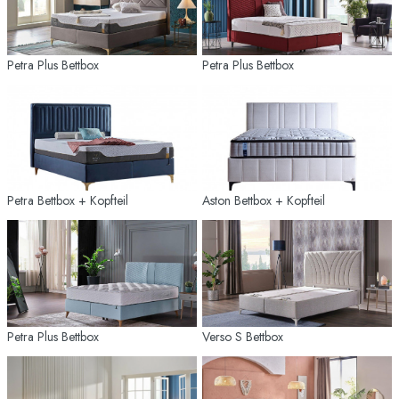
Petra Plus Bettbox
Petra Plus Bettbox
Petra Bettbox + Kopfteil
Aston Bettbox + Kopfteil
Petra Plus Bettbox
Verso S Bettbox