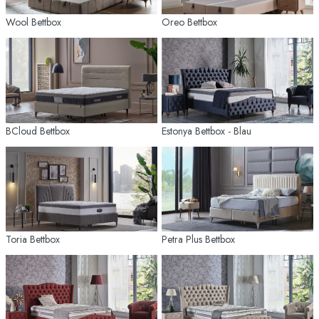
Wool Bettbox
Oreo Bettbox
BCloud Bettbox
Estonya Bettbox - Blau
Toria Bettbox
Petra Plus Bettbox