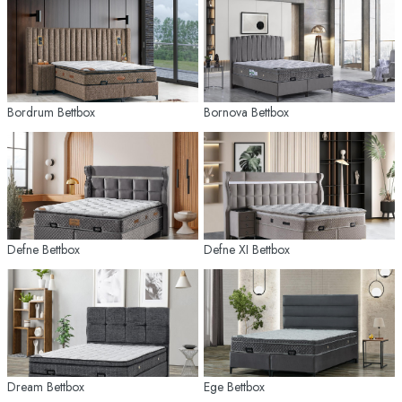
Bordrum Bettbox
Bornova Bettbox
Defne Bettbox
Defne XI Bettbox
Dream Bettbox
Ege Bettbox