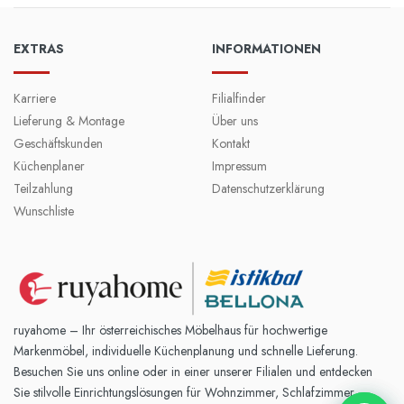
EXTRAS
INFORMATIONEN
Karriere
Filialfinder
Lieferung & Montage
Über uns
Geschäftskunden
Kontakt
Küchenplaner
Impressum
Teilzahlung
Datenschutzerklärung
Wunschliste
ruyahome – Ihr österreichisches Möbelhaus für hochwertige
Markenmöbel, individuelle Küchenplanung und schnelle Lieferung.
Besuchen Sie uns online oder in einer unserer Filialen und entdecken
Sie stilvolle Einrichtungslösungen für Wohnzimmer, Schlafzimmer,