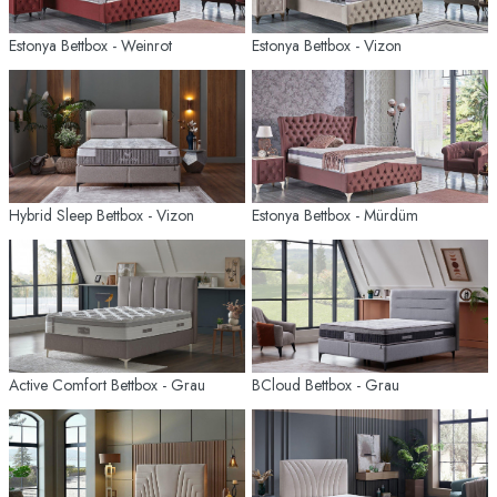
Estonya Bettbox - Weinrot
Estonya Bettbox - Vizon
Hybrid Sleep Bettbox - Vizon
Estonya Bettbox - Mürdüm
Active Comfort Bettbox - Grau
BCloud Bettbox - Grau