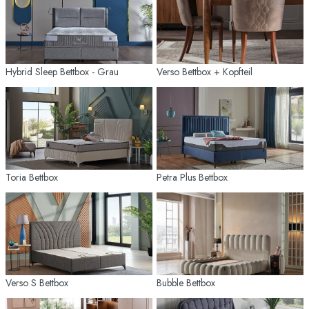
Hybrid Sleep Bettbox - Grau
Verso Bettbox + Kopfteil
Toria Bettbox
Petra Plus Bettbox
Verso S Bettbox
Bubble Bettbox