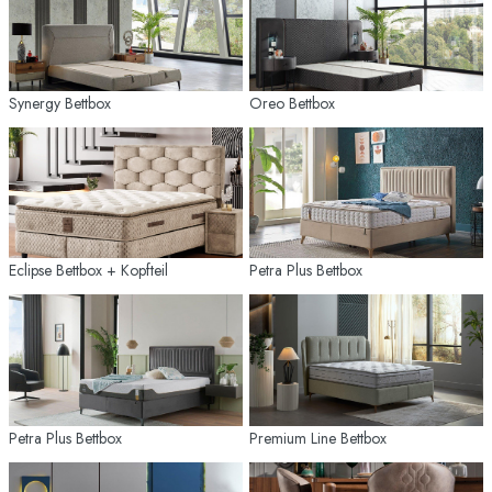
Synergy Bettbox
Oreo Bettbox
Eclipse Bettbox + Kopfteil
Petra Plus Bettbox
Petra Plus Bettbox
Premium Line Bettbox