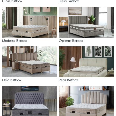
Lucas Bettbox
Lusso Bettbox
Modessa Bettbox
Optimus Bettbox
Oslo Bettbox
Paris Bettbox