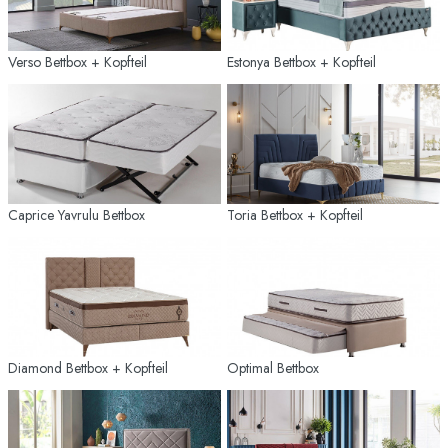
Verso Bettbox + Kopfteil
Estonya Bettbox + Kopfteil
Caprice Yavrulu Bettbox
Toria Bettbox + Kopfteil
Diamond Bettbox + Kopfteil
Optimal Bettbox