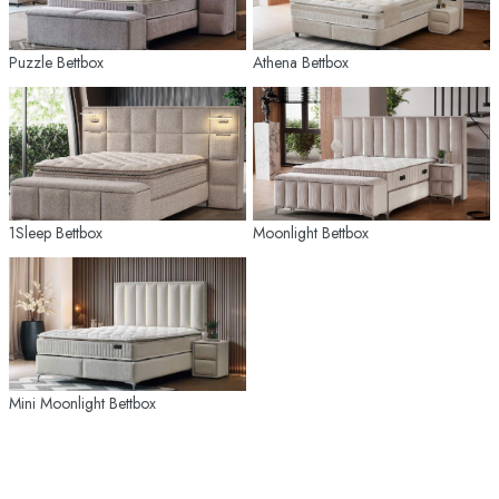
Puzzle Bettbox
Athena Bettbox
1Sleep Bettbox
Moonlight Bettbox
Mini Moonlight Bettbox