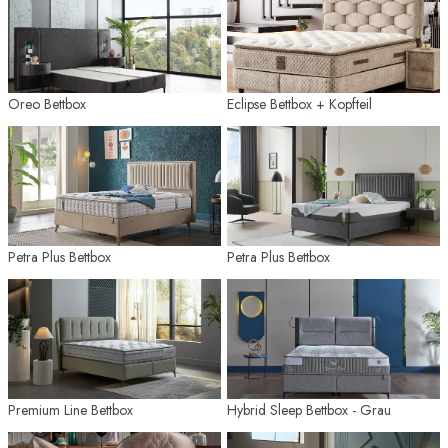
Oreo Bettbox
Eclipse Bettbox + Kopfteil
Petra Plus Bettbox
Petra Plus Bettbox
Premium Line Bettbox
Hybrid Sleep Bettbox - Grau