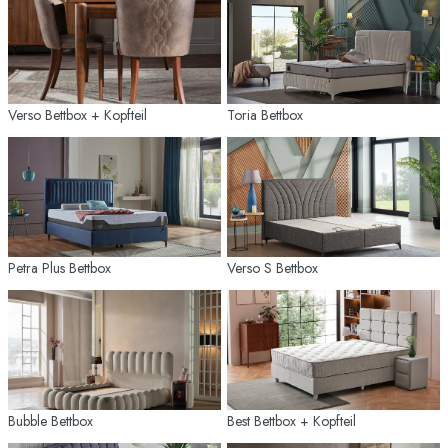
Verso Bettbox + Kopfteil
Toria Bettbox
Petra Plus Bettbox
Verso S Bettbox
Bubble Bettbox
Best Bettbox + Kopfteil