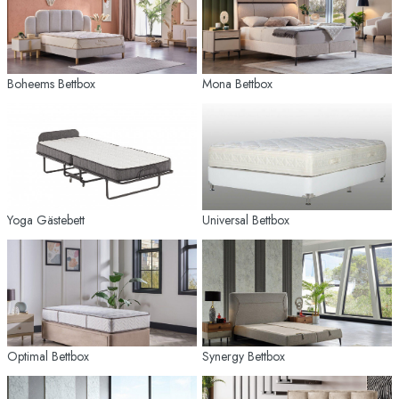
Boheems Bettbox
Mona Bettbox
Yoga Gästebett
Universal Bettbox
Optimal Bettbox
Synergy Bettbox