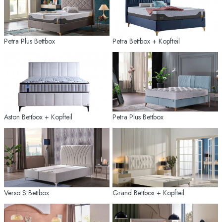
Petra Plus Bettbox
Petra Bettbox + Kopfteil
Aston Bettbox + Kopfteil
Petra Plus Bettbox
Verso S Bettbox
Grand Bettbox + Kopfteil