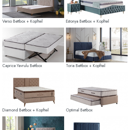
Verso Bettbox + Kopfteil
Estonya Bettbox + Kopfteil
Caprice Yavrulu Bettbox
Toria Bettbox + Kopfteil
Diamond Bettbox + Kopfteil
Optimal Bettbox