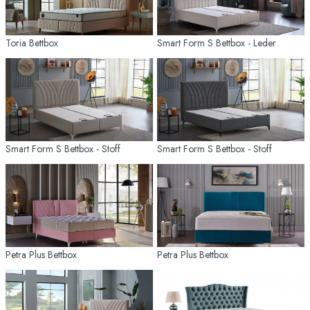
Toria Bettbox
Smart Form S Bettbox - Leder
Smart Form S Bettbox - Stoff
Smart Form S Bettbox - Stoff
Petra Plus Bettbox
Petra Plus Bettbox