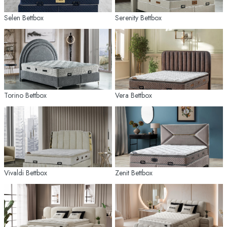
Selen Bettbox
Serenity Bettbox
Torino Bettbox
Vera Bettbox
Vivaldi Bettbox
Zenit Bettbox