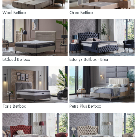
Wool Bettbox
Oreo Bettbox
BCloud Bettbox
Estonya Bettbox - Blau
Toria Bettbox
Petra Plus Bettbox