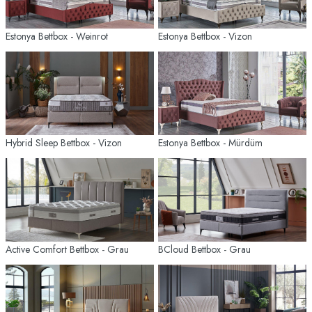
Estonya Bettbox - Weinrot
Estonya Bettbox - Vizon
Hybrid Sleep Bettbox - Vizon
Estonya Bettbox - Mürdüm
Active Comfort Bettbox - Grau
BCloud Bettbox - Grau