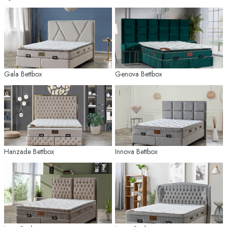
Gala Bettbox
Genova Bettbox
Hanzade Bettbox
Innova Bettbox