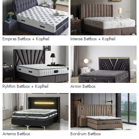
Empires Bettbox + Kopfteil
Intense Bettbox + Kopfteil
Ryhthm Bettbox + Kopfteil
Armin Bettbox
Artemis Bettbox
Bordrum Bettbox