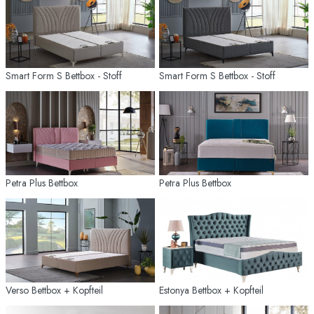
Smart Form S Bettbox - Stoff
Smart Form S Bettbox - Stoff
Petra Plus Bettbox
Petra Plus Bettbox
Verso Bettbox + Kopfteil
Estonya Bettbox + Kopfteil