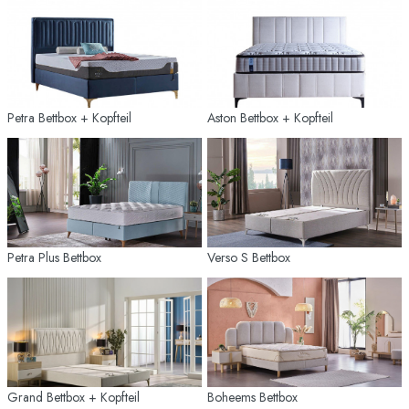
Petra Bettbox + Kopfteil
Aston Bettbox + Kopfteil
Petra Plus Bettbox
Verso S Bettbox
Grand Bettbox + Kopfteil
Boheems Bettbox