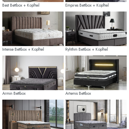
Best Bettbox + Kopfteil
Empires Bettbox + Kopfteil
Intense Bettbox + Kopfteil
Ryhthm Bettbox + Kopfteil
Armin Bettbox
Artemis Bettbox