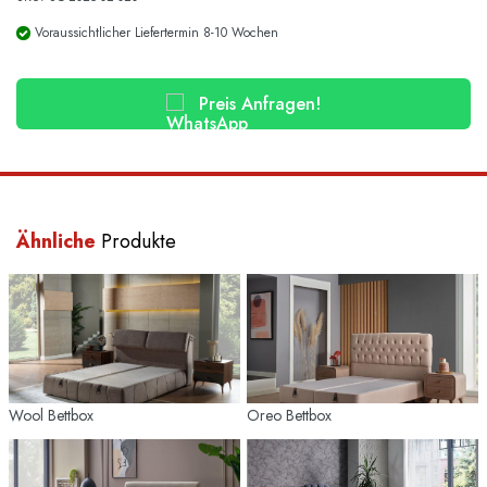
Voraussichtlicher Liefertermin 8-10 Wochen
Preis Anfragen!
Ähnliche
Produkte
Wool Bettbox
Oreo Bettbox