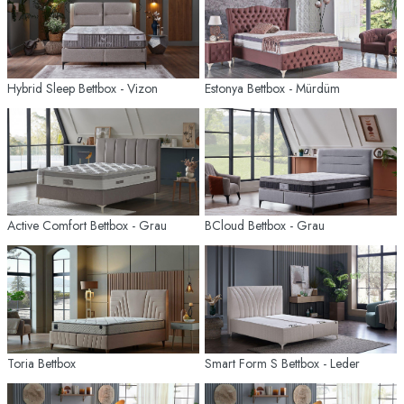
Hybrid Sleep Bettbox - Vizon
Estonya Bettbox - Mürdüm
Active Comfort Bettbox - Grau
BCloud Bettbox - Grau
Toria Bettbox
Smart Form S Bettbox - Leder