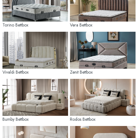
Torino Bettbox
Vera Bettbox
Vivaldi Bettbox
Zenit Bettbox
Bumby Bettbox
Rodos Bettbox