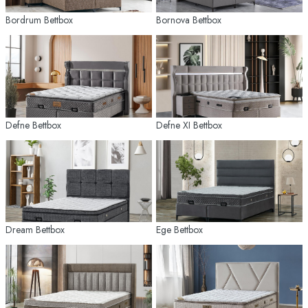
Bordrum Bettbox
Bornova Bettbox
Defne Bettbox
Defne XI Bettbox
Dream Bettbox
Ege Bettbox