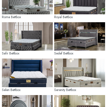
Roma Bettbox
Royal Bettbox
Safir Bettbox
Sedef Bettbox
Selen Bettbox
Serenity Bettbox