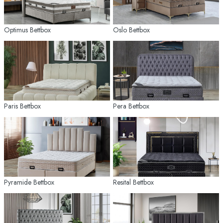
Optimus Bettbox
Oslo Bettbox
Paris Bettbox
Pera Bettbox
Pyramide Bettbox
Resital Bettbox