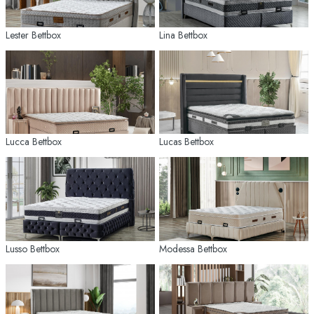
Lester Bettbox
Lina Bettbox
Lucca Bettbox
Lucas Bettbox
Lusso Bettbox
Modessa Bettbox