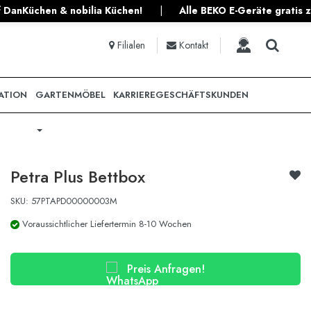
!
|
Alle BEKO E-Geräte gratis zu jeder Planküche!
|
ruy
Filialen
Kontakt
ATION
GARTENMÖBEL
KARRIERE
GESCHÄFTSKUNDEN
Petra Plus Bettbox
SKU: 57PTAPD00000003M
Voraussichtlicher Liefertermin 8-10 Wochen
Preis Anfragen!