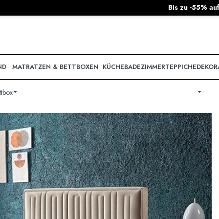
Bis zu -55% auf DanKüchen & nobilia Küchen
ND
MATRATZEN & BETTBOXEN
KÜCHE
BADEZIMMER
TEPPICHE
DEKOR
ttbox