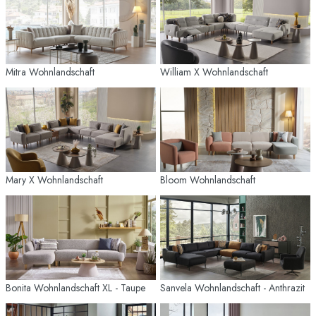
Mitra Wohnlandschaft
William X Wohnlandschaft
Mary X Wohnlandschaft
Bloom Wohnlandschaft
Bonita Wohnlandschaft XL - Taupe
Sanvela Wohnlandschaft - Anthrazit