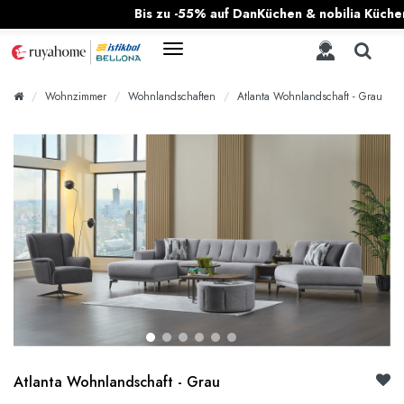
Bis zu -55% auf DanKüchen & nobilia Küchen!
|
All
Wohnzimmer
Wohnlandschaften
Atlanta Wohnlandschaft - Grau
Atlanta Wohnlandschaft - Grau