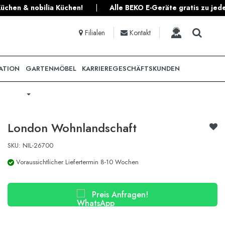
 BEKO E-Geräte gratis zu jeder Planküche!
|
ruyahome: 7x in Ös
Filialen
Kontakt
ATION
GARTENMÖBEL
KARRIERE
GESCHÄFTSKUNDEN
London Wohnlandschaft
SKU: NIL-26700
Voraussichtlicher Liefertermin 8-10 Wochen
Preis Anfragen!