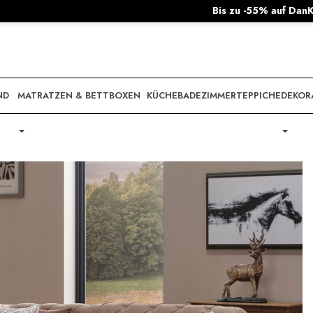
Bis zu -55% auf DanKüchen & nobilia Küchen!
|
Alle
ND
MATRATZEN & BETTBOXEN
KÜCHE
BADEZIMMER
TEPPICHE
DEKOR