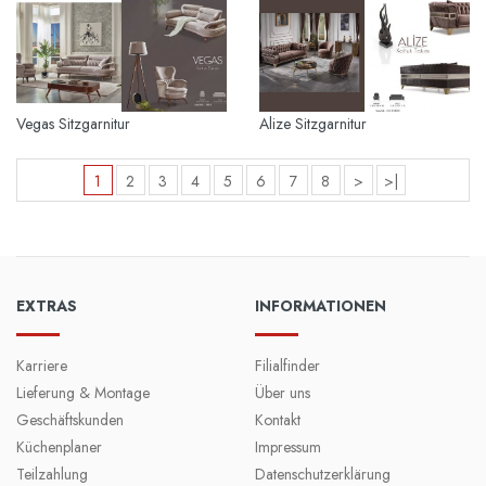
Vegas Sitzgarnitur
Alize Sitzgarnitur
1
2
3
4
5
6
7
8
>
>|
EXTRAS
INFORMATIONEN
Karriere
Filialfinder
Lieferung & Montage
Über uns
Geschäftskunden
Kontakt
Küchenplaner
Impressum
Teilzahlung
Datenschutzerklärung