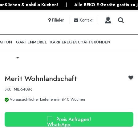
lle BEKO E-Geräte gratis zu jeder Planküche!
|
ruyahome: 7x i
Filialen
Kontakt
ATION
GARTENMÖBEL
KARRIERE
GESCHÄFTSKUNDEN
Merit Wohnlandschaft
SKU: NIL-54086
Voraussichtlicher Liefertermin 8-10 Wochen
Preis Anfragen!