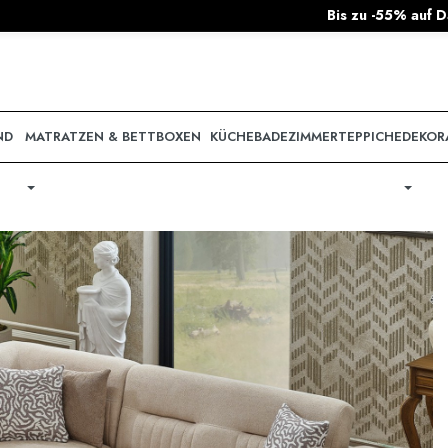
Bis zu -55% auf DanKüchen & nobilia Küchen!
|
A
ND
MATRATZEN & BETTBOXEN
KÜCHE
BADEZIMMER
TEPPICHE
DEKOR