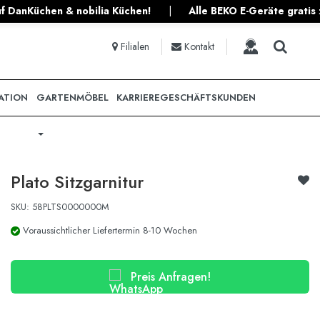
|
Alle BEKO E-Geräte gratis zu jeder Planküche!
|
ruyaho
Filialen
Kontakt
ATION
GARTENMÖBEL
KARRIERE
GESCHÄFTSKUNDEN
Plato Sitzgarnitur
SKU: 58PLTS0000000M
Voraussichtlicher Liefertermin 8-10 Wochen
Preis Anfragen!