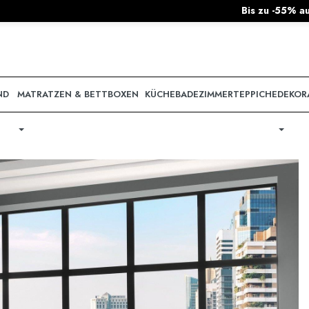
Bis zu -55% auf DanKüchen & nobilia Küchen!
ND
MATRATZEN & BETTBOXEN
KÜCHE
BADEZIMMER
TEPPICHE
DEKOR