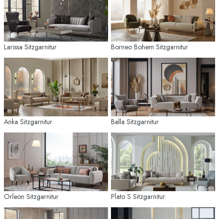
Larissa Sitzgarnitur
Borneo Bohem Sitzgarnitur
Anka Sitzgarnitur
Bella Sitzgarnitur
Orleon Sitzgarnitur
Plato S Sitzgarnitur