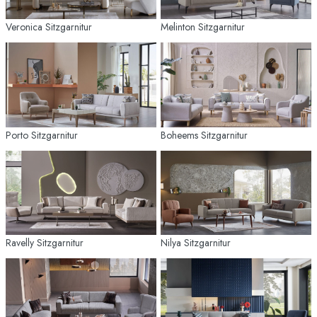
Veronica Sitzgarnitur
Melinton Sitzgarnitur
Porto Sitzgarnitur
Boheems Sitzgarnitur
Ravelly Sitzgarnitur
Nilya Sitzgarnitur