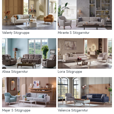
Valenty Sitzgruppe
Mirante S Sitzgarnitur
Alissa Sitzgarnitur
Loria Sitzgruppe
Majer S Sitzgruppe
Valencia Sitzgarnitur