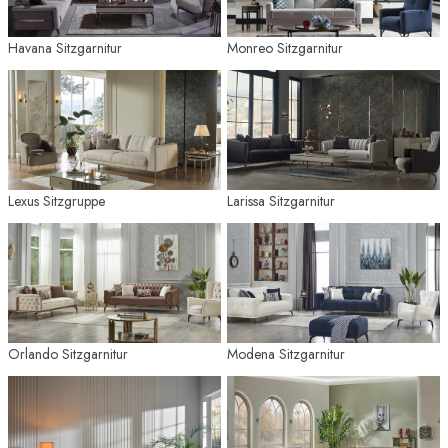
Havana Sitzgarnitur
Monreo Sitzgarnitur
Lexus Sitzgruppe
Larissa Sitzgarnitur
Orlando Sitzgarnitur
Modena Sitzgarnitur