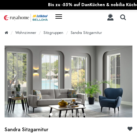
Bis zu -55% auf DanKüchen & nobilia Küchen!
|
Al
Wohnzimmer
Sitzgruppen
Sandra Sitzgarnitur
Sandra Sitzgarnitur