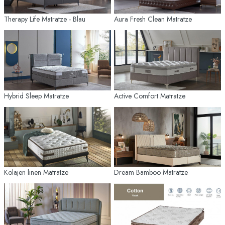
Therapy Life Matratze - Blau
Aura Fresh Clean Matratze
Hybrid Sleep Matratze
Active Comfort Matratze
Kolajen linen Matratze
Dream Bamboo Matratze