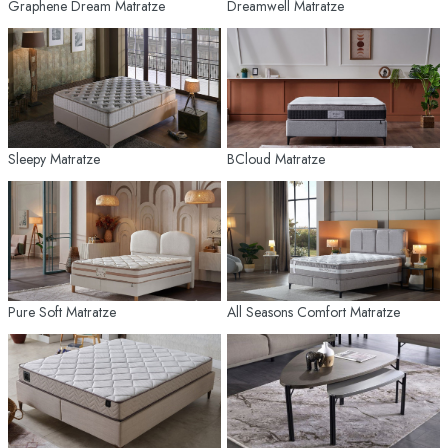
Graphene Dream Matratze
Dreamwell Matratze
Sleepy Matratze
BCloud Matratze
Pure Soft Matratze
All Seasons Comfort Matratze