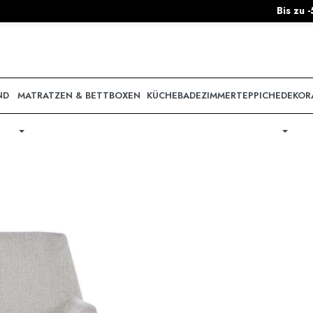
Bis zu -55% auf DanKüchen & n
ND
MATRATZEN & BETTBOXEN
KÜCHE
BADEZIMMER
TEPPICHE
DEKOR