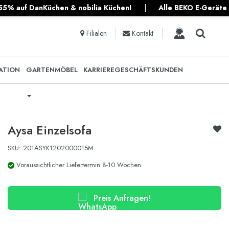
obilia Küchen!
|
Alle BEKO E-Geräte gratis zu jeder Planküc
Filialen
Kontakt
ATION
GARTENMÖBEL
KARRIERE
GESCHÄFTSKUNDEN
Aysa Einzelsofa
SKU: 201ASYK1202000015M
Voraussichtlicher Liefertermin 8-10 Wochen
Preis Anfragen!